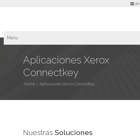
de
Menu
Aplicaciones Xerox
Connectkey
Home
/
Aplicaciones Xerox Connectkey
Nuestras
Soluciones