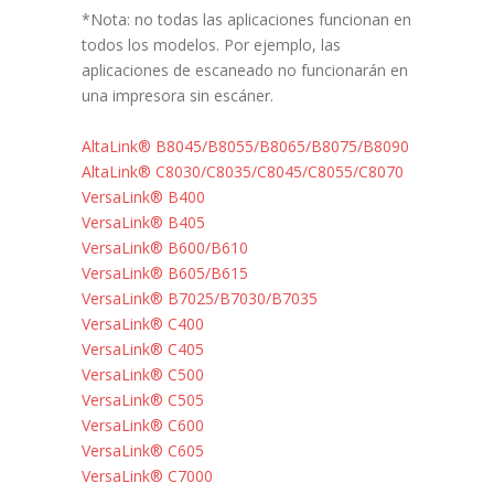
*Nota: no todas las aplicaciones funcionan en
todos los modelos. Por ejemplo, las
aplicaciones de escaneado no funcionarán en
una impresora sin escáner.
AltaLink® B8045/B8055/B8065/B8075/B8090
AltaLink® C8030/C8035/C8045/C8055/C8070
VersaLink® B400
VersaLink® B405
VersaLink® B600/B610
VersaLink® B605/B615
VersaLink® B7025/B7030/B7035
VersaLink® C400
VersaLink® C405
VersaLink® C500
VersaLink® C505
VersaLink® C600
VersaLink® C605
VersaLink® C7000