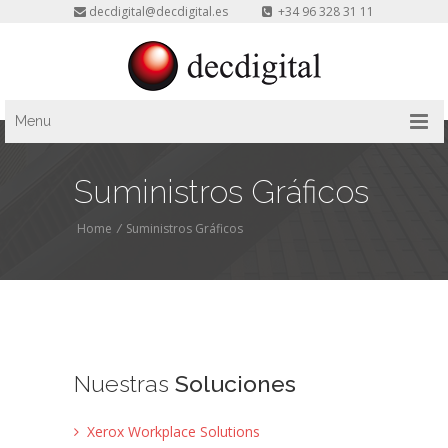
decdigital@decdigital.es
+34 96 328 31 11
Menu
Suministros Gráficos
Home
/
Suministros Gráficos
Nuestras
Soluciones
Xerox Workplace Solutions