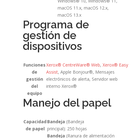
Windows® 10, Windows® 11,
macOS 11.x, macOS 12.x,
macOS 13.x
Programa de
gestión de
dispositivos
Funciones
Xerox® CentreWare® Web
,
Xerox® Easy
de
Assist
, Apple Bonjour®, Mensajes
gestión
electrónicos de alerta, Servidor web
del
interno Xerox®
equipo
Manejo del papel
Capacidad
Bandeja
(Bandeja
de papel
principal): 250 hojas
Bandeja
(Ranura de alimentación