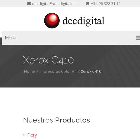
decdigital@decdigital.es
+34 96 328 31 11
Menu
Xerox C410
Home
/
Impresoras Color A4
/
Xerox C410
Nuestros
Productos
Fiery